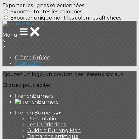
Exporter les lignes sélectionnées
Exporter toutes les colonnes
Exporter uniquement les colonnes affichées
Menu
<
>
Crème Brûlée
Bilan 2022
Ajoutez un logo, un bouton, des réseaux sociaux
Cliquez pour éditer
FrenchBurners
French Burners
▴
▾
Présentation
Les 10 Principes
Guide à Burning Man
Démarche artistique