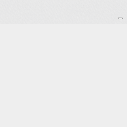
Inscription à la newsletter
Inscription à la newsletter
Sign up for our newsletter
Je m'abonne à la newsletter
OK
Plan du site
Licences
Mentions légales
CGUV
Paramétrer vos cookies
Se connecter
Propulsé par AssoConnect, le logiciel des
associations Culturelles